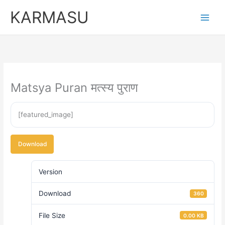
Skip
KARMASU
to
content
Matsya Puran मत्स्य पुराण
[featured_image]
Download
Version
Download
360
File Size
0.00 KB