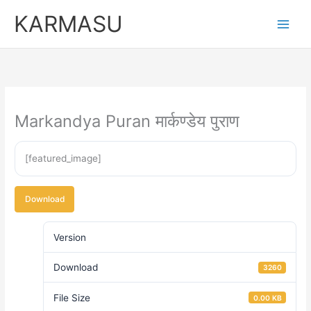
Skip
KARMASU
to
content
Markandya Puran मार्कण्डेय पुराण
[featured_image]
Download
Version
Download
3260
File Size
0.00 KB