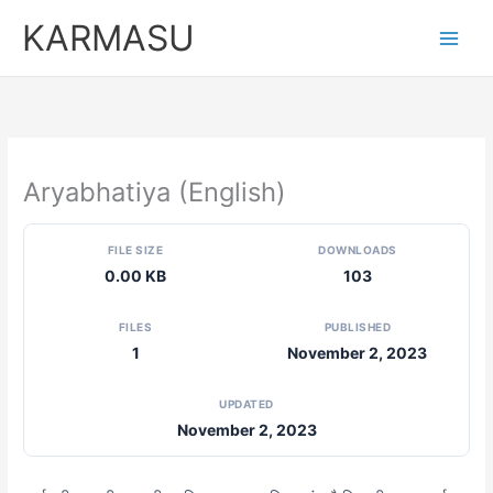
Skip
KARMASU
to
content
Aryabhatiya (English)
FILE SIZE
DOWNLOADS
0.00 KB
103
FILES
PUBLISHED
1
November 2, 2023
UPDATED
November 2, 2023