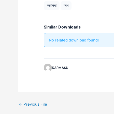
,
कहानियां
ग्रंथ
Similar Downloads
No related download found!
KARMASU
←
Previous File