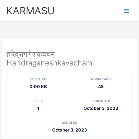
Skip
KARMASU
to
content
हरिद्रागणेशकवचम्
Haridraganeshkavacham
FILE SIZE
DOWNLOADS
0.00 KB
48
FILES
PUBLISHED
1
October 3, 2023
UPDATED
October 3, 2023