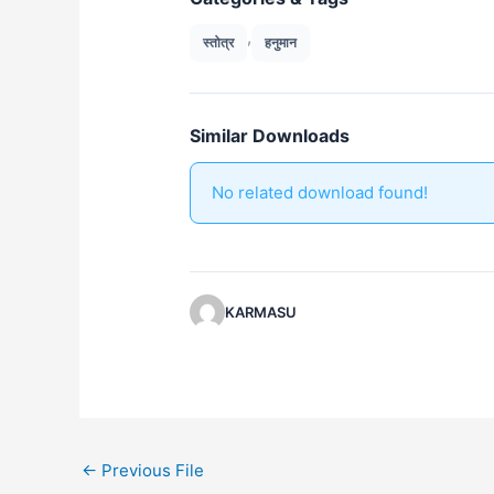
,
स्तोत्र
हनुमान
Similar Downloads
No related download found!
KARMASU
←
Previous File