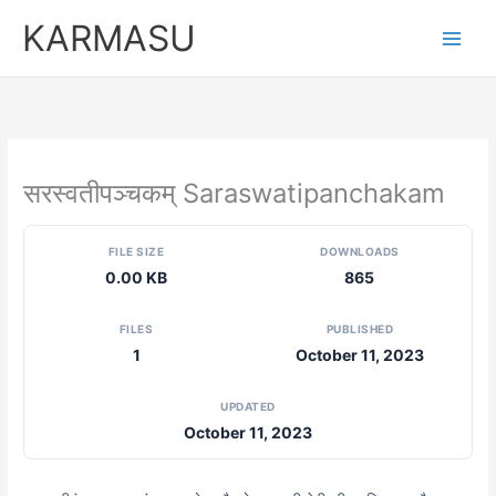
Skip
KARMASU
to
content
सरस्वतीपञ्चकम् Saraswatipanchakam
FILE SIZE
DOWNLOADS
0.00 KB
865
FILES
PUBLISHED
1
October 11, 2023
UPDATED
October 11, 2023