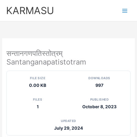
Skip
KARMASU
to
content
सन्तानगणपतिस्तोत्रम्
Santanganapatistotram
FILE SIZE
DOWNLOADS
0.00 KB
997
FILES
PUBLISHED
1
October 8, 2023
UPDATED
July 29, 2024