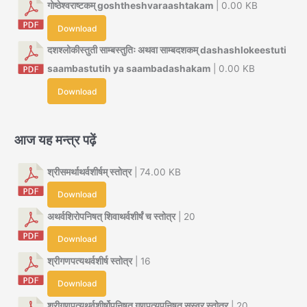
गोष्ठेश्वराष्टकम् goshtheshvaraashtakam
| 0.00 KB
Download
दशश्लोकीस्तुती साम्बस्तुतिः अथवा साम्बदशकम् dashashlokeestuti
saambastutih ya saambadashakam
| 0.00 KB
Download
आज यह मन्त्र पढ़ें
श्रीसमर्थाथर्वशीर्षम् स्तोत्र
| 74.00 KB
Download
अथर्वशिरोपनिषत् शिवाथर्वशीर्षं च स्तोत्र
| 20
Download
श्रीगणपत्यथर्वशीर्ष स्तोत्र
| 16
Download
श्रीगणपत्यथर्वशीर्षोपनिषत् गणपत्युपनिषत् सस्वर स्तोत्र
| 20