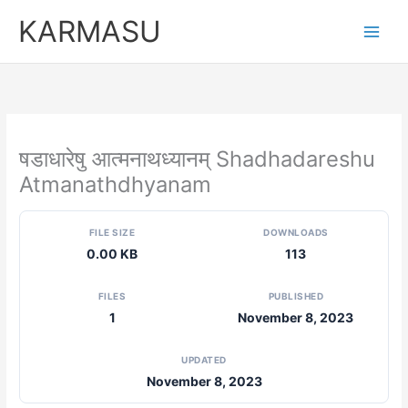
Skip
KARMASU
to
content
षडाधारेषु आत्मनाथध्यानम् Shadhadareshu
Atmanathdhyanam
FILE SIZE
DOWNLOADS
0.00 KB
113
FILES
PUBLISHED
1
November 8, 2023
UPDATED
November 8, 2023