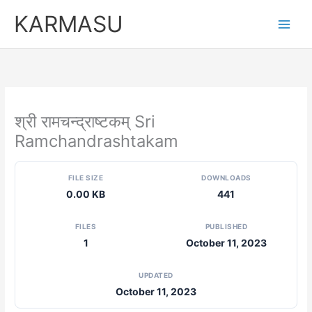
Skip
KARMASU
to
content
श्री रामचन्द्राष्टकम् Sri
Ramchandrashtakam
FILE SIZE
DOWNLOADS
0.00 KB
441
FILES
PUBLISHED
1
October 11, 2023
UPDATED
October 11, 2023