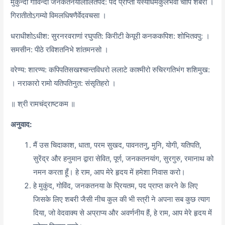
मुकुन्दो गोविन्दो जनकतनयालालितपद: पदं प्राप्ता यस्याधमकुलभवा चापि शबरी ।
गिरातीतोऽगम्यो विमलधिषणैर्वेदवचसा ।
धराधीशोऽधीश: सुरनरवराणां रघुपति: किरीटी केयूरी कनककपिश: शोभितवपु: ।
समसीन: पीठे रविशतनिभे शांतमनसो ।
वरेण्य: शारण्य: कपिपतिसखश्चान्तविधरो ललाटे काश्मीरो रुचिरगतिभंग शशिमुख:
। नराकारो रामो यतिपतिनुत: संसृतिहरो ।
॥ श्री रामचंद्राष्टकम ॥
अनुवाद:
मैं उस चिदाकाश, धाता, परम सुखद, पावनतनु, मुनि, योगी, यतिपति,
सुरेंद्र और हनुमान द्वारा सेवित, पूर्ण, जनकतनयांग, सुरगुरु, रमानाथ को
नमन करता हूँ। हे राम, आप मेरे हृदय में हमेशा निवास करो।
हे मुकुंद, गोविंद, जनकतनया के प्रियतम, पद प्राप्त करने के लिए
जिसके लिए शबरी जैसी नीच कुल की भी स्त्री ने अपना सब कुछ त्याग
दिया, जो वेदवाक्य से अप्राप्य और अवर्णनीय हैं, हे राम, आप मेरे हृदय में