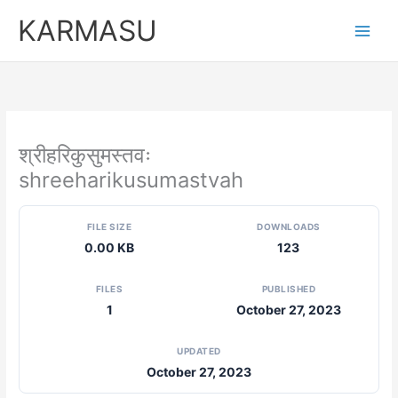
Skip
KARMASU
to
content
श्रीहरिकुसुमस्तवः
shreeharikusumastvah
FILE SIZE
DOWNLOADS
0.00 KB
123
FILES
PUBLISHED
1
October 27, 2023
UPDATED
October 27, 2023