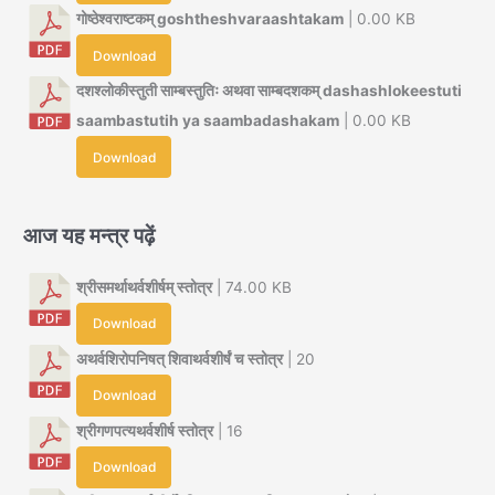
गोष्ठेश्वराष्टकम् goshtheshvaraashtakam
| 0.00 KB
Download
दशश्लोकीस्तुती साम्बस्तुतिः अथवा साम्बदशकम् dashashlokeestuti
saambastutih ya saambadashakam
| 0.00 KB
Download
आज यह मन्त्र पढ़ें
श्रीसमर्थाथर्वशीर्षम् स्तोत्र
| 74.00 KB
Download
अथर्वशिरोपनिषत् शिवाथर्वशीर्षं च स्तोत्र
| 20
Download
श्रीगणपत्यथर्वशीर्ष स्तोत्र
| 16
Download