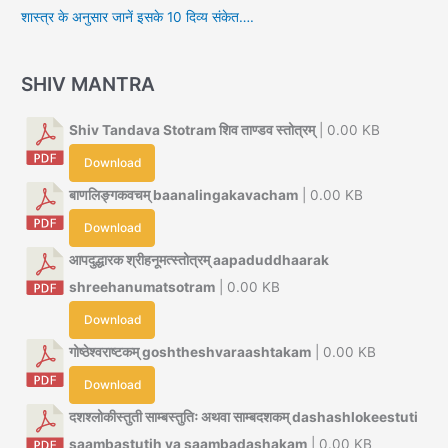
शास्त्र के अनुसार जानें इसके 10 दिव्य संकेत….
SHIV MANTRA
Shiv Tandava Stotram शिव ताण्डव स्तोत्रम्
| 0.00 KB
Download
बाणलिङ्गकवचम् baanalingakavacham
| 0.00 KB
Download
आपदुद्धारक श्रीहनूमत्स्तोत्रम् aapaduddhaarak
shreehanumatsotram
| 0.00 KB
Download
गोष्ठेश्वराष्टकम् goshtheshvaraashtakam
| 0.00 KB
Download
दशश्लोकीस्तुती साम्बस्तुतिः अथवा साम्बदशकम् dashashlokeestuti
saambastutih ya saambadashakam
| 0.00 KB