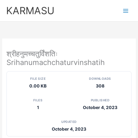
Skip
KARMASU
to
content
श्रीहनुमच्चतुर्विंशतिः
Srihanumachchaturvinshatih
FILE SIZE
DOWNLOADS
0.00 KB
308
FILES
PUBLISHED
1
October 4, 2023
UPDATED
October 4, 2023