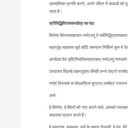
आध्यात्मिक प्रगति करने, अपने जीवन में बाधाओं को
जाता है।
श्रीसिद्धिविनायकस्तोत्र का पाठ
विघ्नेश विघ्नचयखण्डन नमोऽस्तु ते सर्वसिद्धिप्रदायकाय सर
वक्रतुंड महाकाय सूर्य कोटि समप्रभ निर्विघ्नं कुरु मे देव स
अंगदैवतं देवं सृष्टिस्थितिलयकारकम् नमोऽस्तु गणपतये 
एकदंताय विद्महे वक्रतुंडाय धीमहि तन्नो दंष्ट्रो प्रचोद
गणेशं विनायकं च मोदकप्रियं सुन्दरम् लम्बोदरं गजाननं
अर्थः
हे विघ्नेश, हे विघ्नों को नष्ट करने वाले, आपको नमस्का
सफलता प्रदान करते हैं।
हे वक्रतुंड, महाकाय, सूर्य के समान तेजस्वी, हे देव, मेरे 