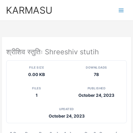
Skip
KARMASU
to
content
श्रीशिव स्तुतिः Shreeshiv stutih
FILE SIZE
DOWNLOADS
0.00 KB
78
FILES
PUBLISHED
1
October 24, 2023
UPDATED
October 24, 2023