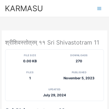
Skip
KARMASU
to
content
श्रीशिवस्तोत्रम् ११ Sri Shivastotram 11
FILE SIZE
DOWNLOADS
0.00 KB
270
FILES
PUBLISHED
1
November 5, 2023
UPDATED
July 29, 2024