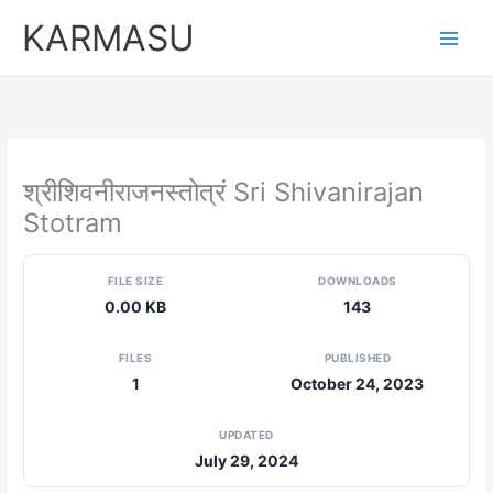
Skip
KARMASU
to
content
श्रीशिवनीराजनस्तोत्रं Sri Shivanirajan
Stotram
FILE SIZE
DOWNLOADS
0.00 KB
143
FILES
PUBLISHED
1
October 24, 2023
UPDATED
July 29, 2024