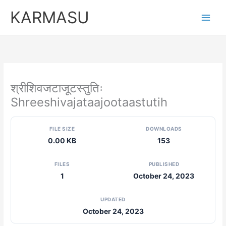
Skip
KARMASU
to
content
श्रीशिवजटाजूटस्तुतिः
Shreeshivajataajootaastutih
FILE SIZE
DOWNLOADS
0.00 KB
153
FILES
PUBLISHED
1
October 24, 2023
UPDATED
October 24, 2023