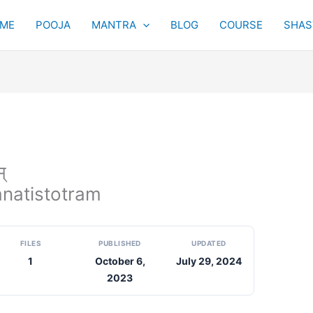
ME
POOJA
MANTRA
BLOG
COURSE
SHAST
्
anatistotram
FILES
PUBLISHED
UPDATED
1
October 6,
July 29, 2024
2023