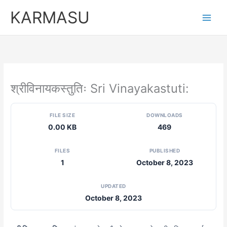
Skip
KARMASU
to
content
श्रीविनायकस्तुतिः Sri Vinayakastuti:
FILE SIZE
DOWNLOADS
0.00 KB
469
FILES
PUBLISHED
1
October 8, 2023
UPDATED
October 8, 2023