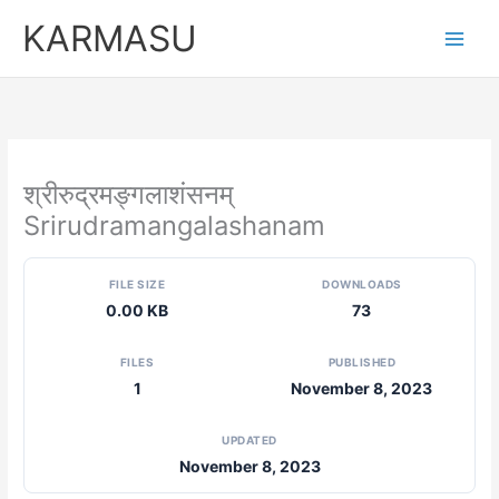
Skip
KARMASU
to
content
श्रीरुद्रमङ्गलाशंसनम्
Srirudramangalashanam
FILE SIZE
DOWNLOADS
0.00 KB
73
FILES
PUBLISHED
1
November 8, 2023
UPDATED
November 8, 2023