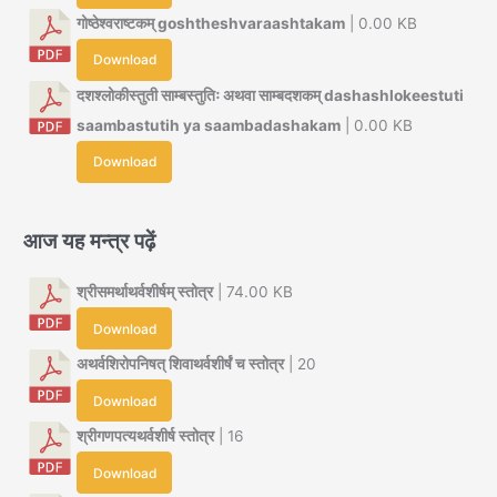
गोष्ठेश्वराष्टकम् goshtheshvaraashtakam
| 0.00 KB
Download
दशश्लोकीस्तुती साम्बस्तुतिः अथवा साम्बदशकम् dashashlokeestuti
saambastutih ya saambadashakam
| 0.00 KB
Download
आज यह मन्त्र पढ़ें
श्रीसमर्थाथर्वशीर्षम् स्तोत्र
| 74.00 KB
Download
अथर्वशिरोपनिषत् शिवाथर्वशीर्षं च स्तोत्र
| 20
Download
श्रीगणपत्यथर्वशीर्ष स्तोत्र
| 16
Download