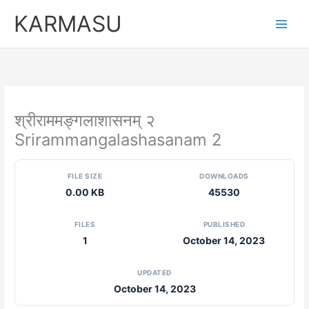
Skip
KARMASU
to
content
श्रीराममङ्गलाशासनम् २
Srirammangalashasanam 2
FILE SIZE
DOWNLOADS
0.00 KB
45530
FILES
PUBLISHED
1
October 14, 2023
UPDATED
October 14, 2023