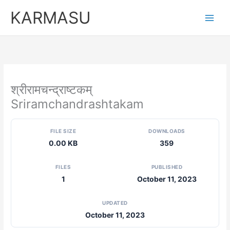
Skip
KARMASU
to
content
श्रीरामचन्द्राष्टकम्
Sriramchandrashtakam
FILE SIZE
DOWNLOADS
0.00 KB
359
FILES
PUBLISHED
1
October 11, 2023
UPDATED
October 11, 2023