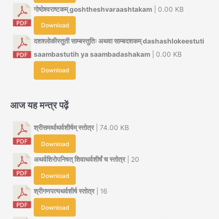
गोष्ठेश्वराष्टकम् goshtheshvaraashtakam
| 0.00 KB
Download
दशश्लोकीस्तुती साम्बस्तुतिः अथवा साम्बदशकम् dashashlokeestuti
saambastutih ya saambadashakam
| 0.00 KB
Download
आज यह मन्त्र पढ़ें
श्रीसमर्थाथर्वशीर्षम् स्तोत्र
| 74.00 KB
Download
अथर्वशिरोपनिषत् शिवाथर्वशीर्षं च स्तोत्र
| 20
Download
श्रीगणपत्यथर्वशीर्ष स्तोत्र
| 16
Download