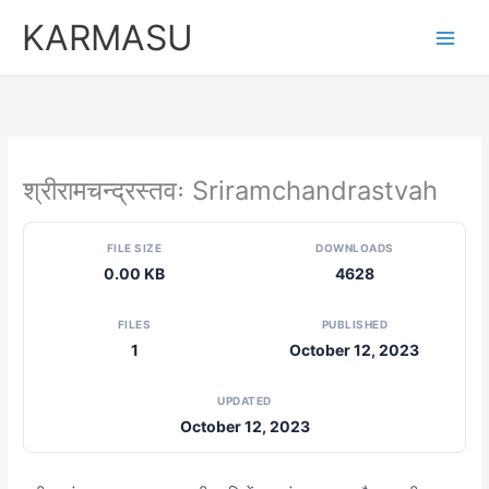
Skip
KARMASU
to
content
श्रीरामचन्द्रस्तवः Sriramchandrastvah
FILE SIZE
DOWNLOADS
0.00 KB
4628
FILES
PUBLISHED
1
October 12, 2023
UPDATED
October 12, 2023