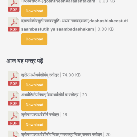
गोष्ठेश्वराष्टकम् goshtheshvaraashtakam
| 0.00 KB
Download
दशश्लोकीस्तुती साम्बस्तुतिः अथवा साम्बदशकम् dashashlokeestuti
saambastutih ya saambadashakam
| 0.00 KB
Download
आज यह मन्त्र पढ़ें
श्रीसमर्थाथर्वशीर्षम् स्तोत्र
| 74.00 KB
Download
अथर्वशिरोपनिषत् शिवाथर्वशीर्षं च स्तोत्र
| 20
Download
श्रीगणपत्यथर्वशीर्ष स्तोत्र
| 16
Download
श्रीगणपत्यथर्वशीर्षोपनिषत् गणपत्युपनिषत् सस्वर स्तोत्र
| 20