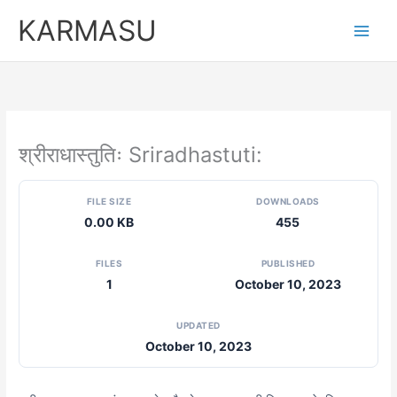
Skip
KARMASU
to
content
श्रीराधास्तुतिः Sriradhastuti:
FILE SIZE
DOWNLOADS
0.00 KB
455
FILES
PUBLISHED
1
October 10, 2023
UPDATED
October 10, 2023