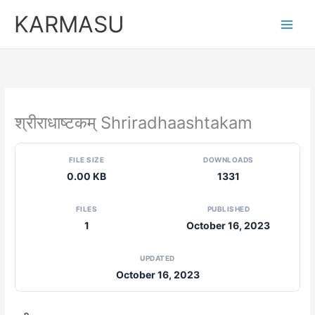
Skip
KARMASU
to
content
श्रीराधाष्टकम् Shriradhaashtakam
FILE SIZE
DOWNLOADS
0.00 KB
1331
FILES
PUBLISHED
1
October 16, 2023
UPDATED
October 16, 2023