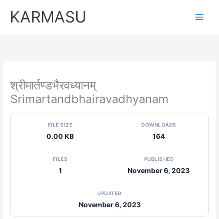
Skip
KARMASU
to
content
श्रीमार्तण्डभैरवध्यानम्
Srimartandbhairavadhyanam
FILE SIZE
DOWNLOADS
0.00 KB
164
FILES
PUBLISHED
1
November 6, 2023
UPDATED
November 6, 2023