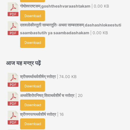
गोष्ठेश्वराष्टकम् goshtheshvaraashtakam
| 0.00 KB
Download
दशश्लोकीस्तुती साम्बस्तुतिः अथवा साम्बदशकम् dashashlokeestuti
saambastutih ya saambadashakam
| 0.00 KB
Download
आज यह मन्त्र पढ़ें
श्रीसमर्थाथर्वशीर्षम् स्तोत्र
| 74.00 KB
Download
अथर्वशिरोपनिषत् शिवाथर्वशीर्षं च स्तोत्र
| 20
Download
श्रीगणपत्यथर्वशीर्ष स्तोत्र
| 16
Download