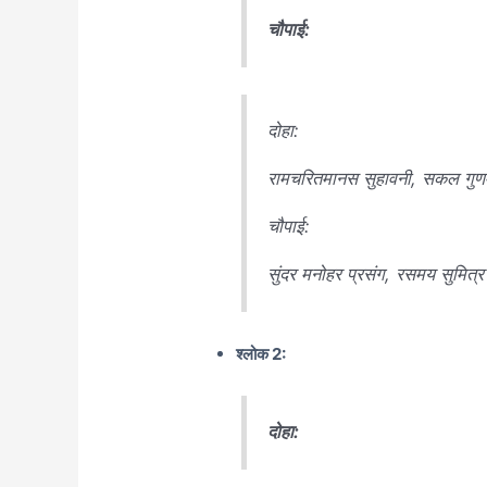
चौपाई:
दोहा:
रामचरितमानस सुहावनी, सकल गु
चौपाई:
सुंदर मनोहर प्रसंग, रसमय सुमित्
श्लोक 2:
दोहा: