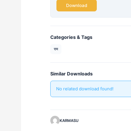
Download
Categories & Tags
राम
Similar Downloads
No related download found!
KARMASU