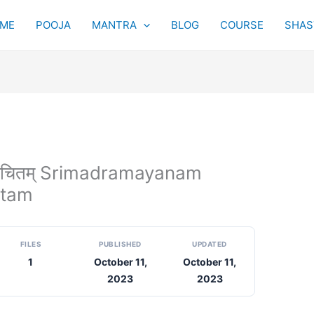
ME
POOJA
MANTRA
BLOG
COURSE
SHAST
ासविरचितम् Srimadramayanam
itam
FILES
PUBLISHED
UPDATED
1
October 11,
October 11,
2023
2023