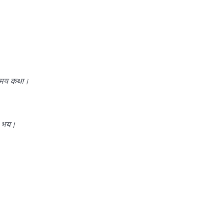
णमय कथा।
र भय।