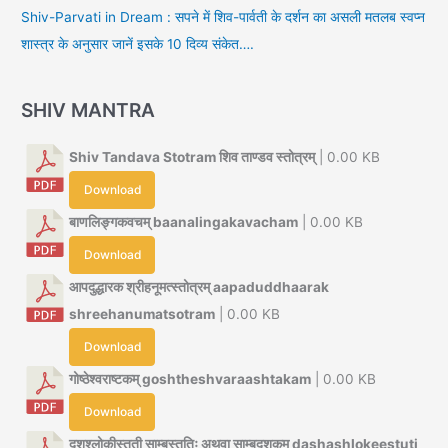
Shiv-Parvati in Dream : सपने में शिव-पार्वती के दर्शन का असली मतलब स्वप्न
शास्त्र के अनुसार जानें इसके 10 दिव्य संकेत….
SHIV MANTRA
Shiv Tandava Stotram शिव ताण्डव स्तोत्रम्
| 0.00 KB
Download
बाणलिङ्गकवचम् baanalingakavacham
| 0.00 KB
Download
आपदुद्धारक श्रीहनूमत्स्तोत्रम् aapaduddhaarak
shreehanumatsotram
| 0.00 KB
Download
गोष्ठेश्वराष्टकम् goshtheshvaraashtakam
| 0.00 KB
Download
दशश्लोकीस्तुती साम्बस्तुतिः अथवा साम्बदशकम् dashashlokeestuti