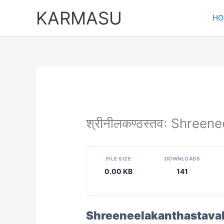
Skip
KARMASU
to
HO
content
श्रीनीलकण्ठस्तवः Shree
FILE SIZE
DOWNLOADS
0.00 KB
141
Shreeneelakanthastava