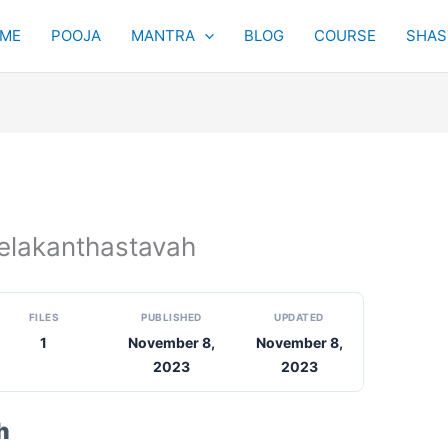
ME
POOJA
MANTRA
BLOG
COURSE
SHAST
neelakanthastavah
FILES
PUBLISHED
UPDATED
1
November 8,
November 8,
2023
2023
h