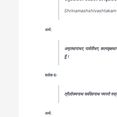
Shrinamashshivashtakam
अर्थ:
अमृतधाराधर, पार्वतीधर, कल्पवृक्षधार
हूं।
श्लोक 6:
त्रैलोक्यनाथ सर्वदेवनाथ नमस्ते रुद
अर्थ: