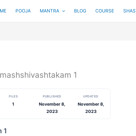
ME
POOJA
MANTRA
BLOG
COURSE
SHAST
rinamashshivashtakam 1
FILES
PUBLISHED
UPDATED
1
November 8,
November 8,
2023
2023
 1