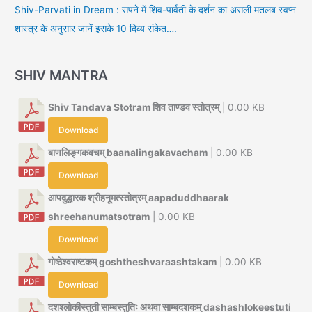
Shiv-Parvati in Dream : सपने में शिव-पार्वती के दर्शन का असली मतलब स्वप्न
शास्त्र के अनुसार जानें इसके 10 दिव्य संकेत….
SHIV MANTRA
Shiv Tandava Stotram शिव ताण्डव स्तोत्रम्
| 0.00 KB
Download
बाणलिङ्गकवचम् baanalingakavacham
| 0.00 KB
Download
आपदुद्धारक श्रीहनूमत्स्तोत्रम् aapaduddhaarak
shreehanumatsotram
| 0.00 KB
Download
गोष्ठेश्वराष्टकम् goshtheshvaraashtakam
| 0.00 KB
Download
दशश्लोकीस्तुती साम्बस्तुतिः अथवा साम्बदशकम् dashashlokeestuti