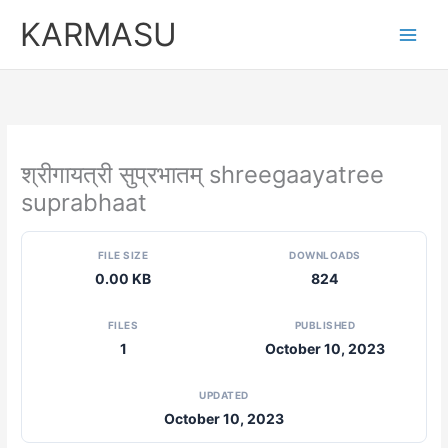
Skip
KARMASU
to
content
श्रीगायत्री सुप्रभातम् shreegaayatree
suprabhaat
FILE SIZE
DOWNLOADS
0.00 KB
824
FILES
PUBLISHED
1
October 10, 2023
UPDATED
October 10, 2023