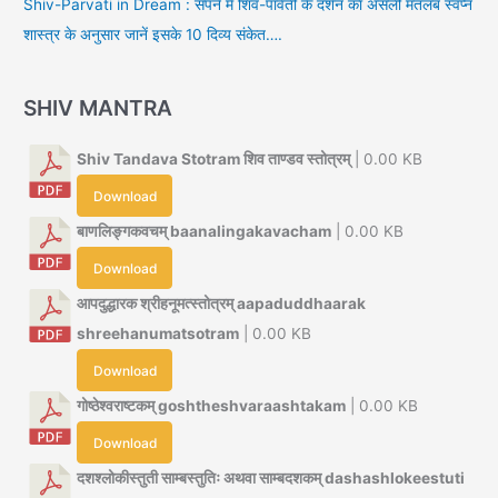
Shiv-Parvati in Dream : सपने में शिव-पार्वती के दर्शन का असली मतलब स्वप्न
शास्त्र के अनुसार जानें इसके 10 दिव्य संकेत….
SHIV MANTRA
Shiv Tandava Stotram शिव ताण्डव स्तोत्रम्
| 0.00 KB
Download
बाणलिङ्गकवचम् baanalingakavacham
| 0.00 KB
Download
आपदुद्धारक श्रीहनूमत्स्तोत्रम् aapaduddhaarak
shreehanumatsotram
| 0.00 KB
Download
गोष्ठेश्वराष्टकम् goshtheshvaraashtakam
| 0.00 KB
Download
दशश्लोकीस्तुती साम्बस्तुतिः अथवा साम्बदशकम् dashashlokeestuti