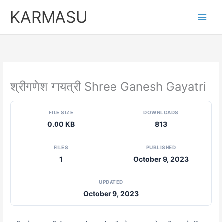
Skip
KARMASU
to
content
श्रीगणेश गायत्री Shree Ganesh Gayatri
FILE SIZE
DOWNLOADS
0.00 KB
813
FILES
PUBLISHED
1
October 9, 2023
UPDATED
October 9, 2023