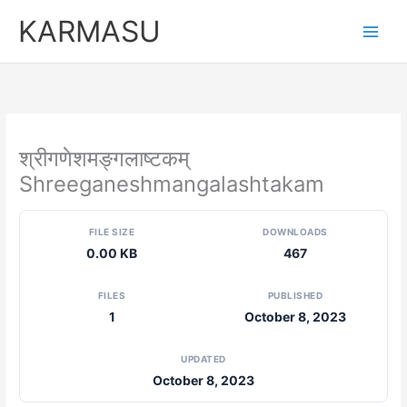
Skip
KARMASU
to
content
श्रीगणेशमङ्गलाष्टकम्
Shreeganeshmangalashtakam
FILE SIZE
DOWNLOADS
0.00 KB
467
FILES
PUBLISHED
1
October 8, 2023
UPDATED
October 8, 2023