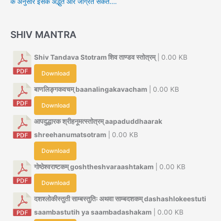
के अनुसार इसके अद्भुत और जाग्रत संकेत….
SHIV MANTRA
Shiv Tandava Stotram शिव ताण्डव स्तोत्रम्
| 0.00 KB
Download
बाणलिङ्गकवचम् baanalingakavacham
| 0.00 KB
Download
आपदुद्धारक श्रीहनूमत्स्तोत्रम् aapaduddhaarak
shreehanumatsotram
| 0.00 KB
Download
गोष्ठेश्वराष्टकम् goshtheshvaraashtakam
| 0.00 KB
Download
दशश्लोकीस्तुती साम्बस्तुतिः अथवा साम्बदशकम् dashashlokeestuti
saambastutih ya saambadashakam
| 0.00 KB