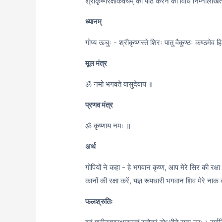
श्रीकृष्णरक्षाकवचम् का पाठ करने की विधि निम्नलिखित
ध्यानम्
गोप्य ऊचुः - श्रीकृष्णस्ते शिरः पातु वैकुण्ठः कण्ठमेव ह
मूल मंत्र
ॐ नमो भगवते वासुदेवाय ॥
प्रणव मंत्र
ॐ कृष्णाय नमः ॥
अर्थ
गोपियों ने कहा - हे भगवान कृष्ण, आप मेरे सिर की रक्षा करे
कानों की रक्षा करें, यज्ञ रूपधारी भगवान शिव मेरे नाक क
फलश्रुतिः