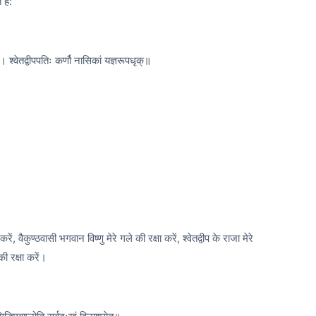
 है:
ि। श्वेतद्वीपपतिः कर्णौ नासिकां यज्ञरूपधृक्॥
ं, वैकुण्ठवासी भगवान विष्णु मेरे गले की रक्षा करें, श्वेतद्वीप के राजा मेरे
ी रक्षा करें।