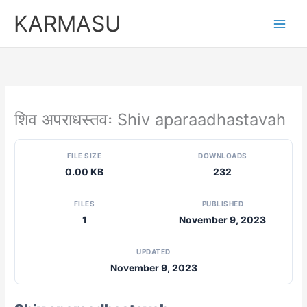
Skip
KARMASU
to
content
शिव अपराधस्तवः Shiv aparaadhastavah
FILE SIZE
DOWNLOADS
0.00 KB
232
FILES
PUBLISHED
1
November 9, 2023
UPDATED
November 9, 2023