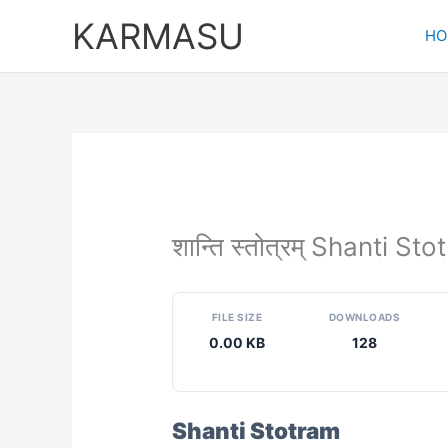
Skip
KARMASU
to
HO
content
शान्ति स्तोत्रम् Shanti St
FILE SIZE
DOWNLOADS
0.00 KB
128
Shanti Stotram