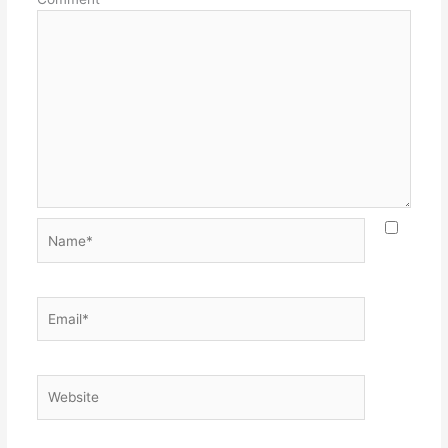
Name*
Email*
Website