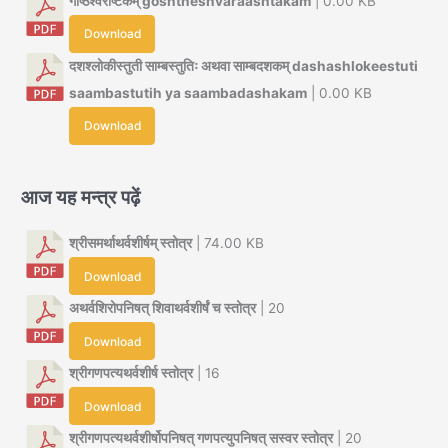
गोष्ठेश्वराष्टकम् goshtheshvaraashtakam
| 0.00 KB
Download
दशश्लोकीस्तुती साम्बस्तुतिः अथवा साम्बदशकम् dashashlokeestuti
saambastutih ya saambadashakam
| 0.00 KB
Download
आज यह मन्त्र पढ़ें
श्रीसमर्थाथर्वशीर्षम् स्तोत्र
| 74.00 KB
Download
अथर्वशिरोपनिषत् शिवाथर्वशीर्षं च स्तोत्र
| 20
Download
श्रीगणपत्यथर्वशीर्ष स्तोत्र
| 16
Download
श्रीगणपत्यथर्वशीर्षोपनिषत् गणपत्युपनिषत् सस्वर स्तोत्र
| 20