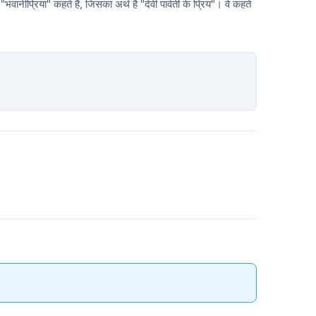
ानीप्रिया" कहते हैं, जिसका अर्थ है "देवी पार्वती के प्रिय"। वे कहते