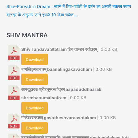
Shiv-Parvati in Dream : सपने में शिव-पार्वती के दर्शन का असली मतलब स्वप्न
शास्त्र के अनुसार जानें इसके 10 दिव्य संकेत….
SHIV MANTRA
Shiv Tandava Stotram शिव ताण्डव स्तोत्रम्
| 0.00 KB
Download
बाणलिङ्गकवचम् baanalingakavacham
| 0.00 KB
Download
आपदुद्धारक श्रीहनूमत्स्तोत्रम् aapaduddhaarak
shreehanumatsotram
| 0.00 KB
Download
गोष्ठेश्वराष्टकम् goshtheshvaraashtakam
| 0.00 KB
Download
दशश्लोकीस्तुती साम्बस्तुतिः अथवा साम्बदशकम् dashashlokeestuti