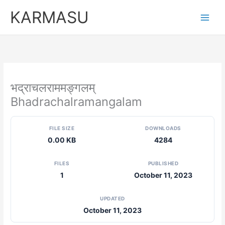
Skip
KARMASU
to
content
भद्राचलराममङ्गलम्
Bhadrachalramangalam
FILE SIZE
DOWNLOADS
0.00 KB
4284
FILES
PUBLISHED
1
October 11, 2023
UPDATED
October 11, 2023