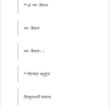
**ॐ नमः शिवाय
नमः शिवाय
नमः शिवाय।।
**त्रिनेत्रं चतुर्भुजं
त्रिशूलधारिं शंकरम्