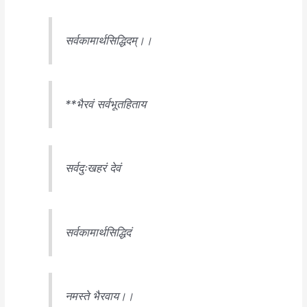
सर्वकामार्थसिद्धिदम्।।
**भैरवं सर्वभूतहिताय
सर्वदुःखहरं देवं
सर्वकामार्थसिद्धिदं
नमस्ते भैरवाय।।