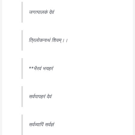
जगत्पालकं देवं
त्रिलोकनाथं शिवम्।।
**भैरवं भयहरं
सर्वपापहरं देवं
सर्वव्यापिं सर्वज्ञं