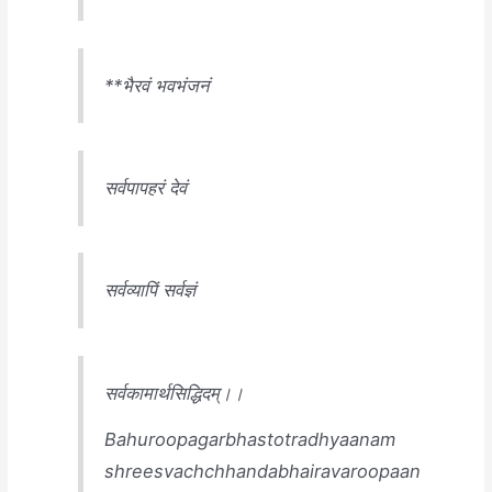
**भैरवं भवभंजनं
सर्वपापहरं देवं
सर्वव्यापिं सर्वज्ञं
सर्वकामार्थसिद्धिदम्।।
Bahuroopagarbhastotradhyaanam
shreesvachchhandabhairavaroopaan