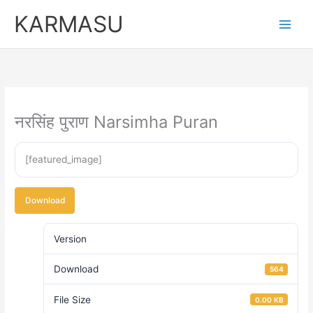
Skip
KARMASU
to
content
नरसिंह पुराण Narsimha Puran
[featured_image]
Download
Version
Download
564
File Size
0.00 KB