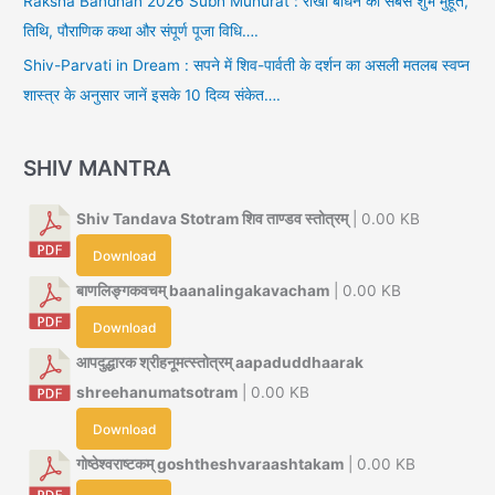
Raksha Bandhan 2026 Subh Muhurat : राखी बांधने का सबसे शुभ मुहूर्त,
तिथि, पौराणिक कथा और संपूर्ण पूजा विधि….
Shiv-Parvati in Dream : सपने में शिव-पार्वती के दर्शन का असली मतलब स्वप्न
शास्त्र के अनुसार जानें इसके 10 दिव्य संकेत….
SHIV MANTRA
Shiv Tandava Stotram शिव ताण्डव स्तोत्रम्
| 0.00 KB
Download
बाणलिङ्गकवचम् baanalingakavacham
| 0.00 KB
Download
आपदुद्धारक श्रीहनूमत्स्तोत्रम् aapaduddhaarak
shreehanumatsotram
| 0.00 KB
Download
गोष्ठेश्वराष्टकम् goshtheshvaraashtakam
| 0.00 KB