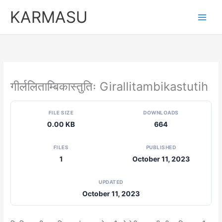
Skip
KARMASU
to
content
गीर्ललिताम्बिकास्तुतिः Girallitambikastutih
FILE SIZE
DOWNLOADS
0.00 KB
664
FILES
PUBLISHED
1
October 11, 2023
UPDATED
October 11, 2023