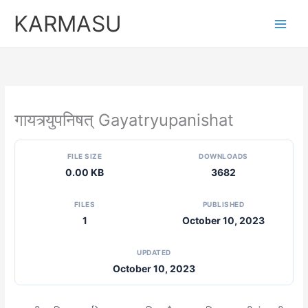
Skip
KARMASU
to
content
गायत्र्युपनिषत् Gayatryupanishat
FILE SIZE
DOWNLOADS
0.00 KB
3682
FILES
PUBLISHED
1
October 10, 2023
UPDATED
October 10, 2023