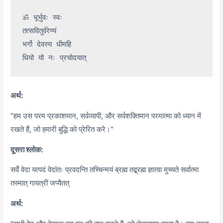
ॐ भूर्भुवः स्वः

तत्सवितुर्वरेण्यं

भर्गो देवस्य धीमहि

अर्थ:
"हम उस परम प्रकाशमान, सर्वव्यापी, और सर्वशक्तिमान परमात्मा को ध्यान में
रखते हैं, जो हमारी बुद्धि को प्रेरित करे।"
दूसरा श्लोक:
सर्वे वेदा यत्पदं वेदांतः प्रवदन्ति तच्चिन्मयं ब्रह्म तद्ब्रह्म ज्ञात्वा मुच्यते सर्वात्मा
तस्मात् गायत्रीं जप्यैतत्
अर्थ: