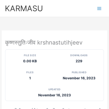
Skip
KARMASU
to
content
कृष्णस्तुतिःजीव krshnastutihjeev
FILE SIZE
DOWNLOADS
0.00 KB
229
FILES
PUBLISHED
1
November 16, 2023
UPDATED
November 16, 2023