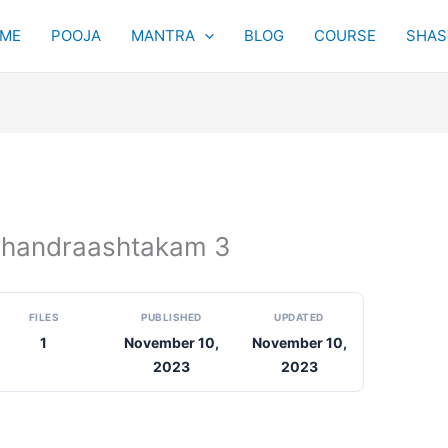
ME
POOJA
MANTRA
BLOG
COURSE
SHAST
shnachandraashtakam 3
FILES
PUBLISHED
UPDATED
1
November 10,
November 10,
2023
2023