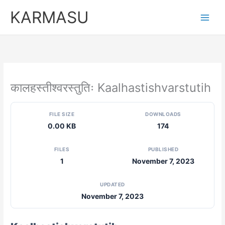
Skip
KARMASU
to
content
कालहस्तीश्वरस्तुतिः Kaalhastishvarstutih
FILE SIZE
DOWNLOADS
0.00 KB
174
FILES
PUBLISHED
1
November 7, 2023
UPDATED
November 7, 2023