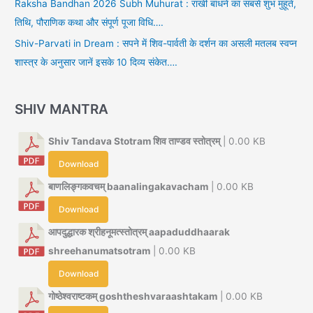
Raksha Bandhan 2026 Subh Muhurat : राखी बांधने का सबसे शुभ मुहूर्त,
तिथि, पौराणिक कथा और संपूर्ण पूजा विधि….
Shiv-Parvati in Dream : सपने में शिव-पार्वती के दर्शन का असली मतलब स्वप्न
शास्त्र के अनुसार जानें इसके 10 दिव्य संकेत….
SHIV MANTRA
Shiv Tandava Stotram शिव ताण्डव स्तोत्रम्
| 0.00 KB
Download
बाणलिङ्गकवचम् baanalingakavacham
| 0.00 KB
Download
आपदुद्धारक श्रीहनूमत्स्तोत्रम् aapaduddhaarak
shreehanumatsotram
| 0.00 KB
Download
गोष्ठेश्वराष्टकम् goshtheshvaraashtakam
| 0.00 KB